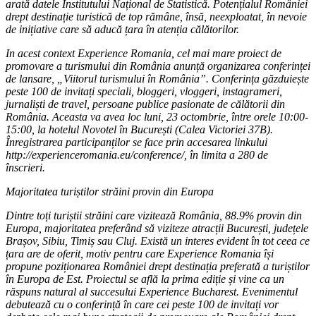
arată datele Institutului Național de Statistică. Potențialul României
drept destinație turistică de top rămâne, însă, neexploatat, în nevoie
de inițiative care să aducă țara în atenția călătorilor.
In acest context Experience Romania, cel mai mare proiect de
promovare a turismului din România anunță organizarea conferinței
de lansare, „Viitorul turismului în România”. Conferința găzduiește
peste 100 de invitați speciali, bloggeri, vloggeri, instagrameri,
jurnaliști de travel, persoane publice pasionate de călătorii din
România. Aceasta va avea loc luni, 23 octombrie, între orele 10:00-
15:00, la hotelul Novotel în București (Calea Victoriei 37B).
Înregistrarea participanților se face prin accesarea linkului
http://experienceromania.eu/conference/, în limita a 280 de
înscrieri.
Majoritatea turiștilor străini provin din Europa
Dintre toți turiștii străini care vizitează România, 88.9% provin din
Europa, majoritatea preferând să viziteze atracții București, județele
Brașov, Sibiu, Timiș sau Cluj. Există un interes evident în tot ceea ce
țara are de oferit, motiv pentru care Experience Romania își
propune poziționarea României drept destinația preferată a turiștilor
în Europa de Est. Proiectul se află la prima ediție și vine ca un
răspuns natural al succesului Experience Bucharest. Evenimentul
debutează cu o conferință în care cei peste 100 de invitați vor