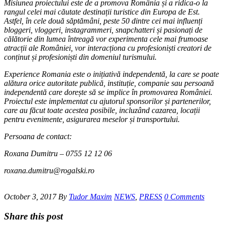
Misiunea proiectului este de a promova România și a ridica-o la
rangul celei mai căutate destinații turistice din Europa de Est.
Astfel, în cele două săptămâni, peste 50 dintre cei mai influenți
bloggeri, vloggeri, instagrammeri, snapchatteri și pasionați de
călătorie din lumea întreagă vor experimenta cele mai frumoase
atracții ale României, vor interacționa cu profesioniști creatori de
conținut și profesioniști din domeniul turismului.
Experience Romania este o inițiativă independentă, la care se poate
alătura orice autoritate publică, instituție, companie sau persoană
independentă care dorește să se implice în promovarea României.
Proiectul este implementat cu ajutorul sponsorilor și partenerilor,
care au făcut toate acestea posibile, incluzând cazarea, locații
pentru evenimente, asigurarea meselor și transportului.
Persoana de contact:
Roxana Dumitru – 0755 12 12 06
roxana.dumitru@rogalski.ro
October 3, 2017
By
Tudor Maxim
NEWS
,
PRESS
0 Comments
Share this post