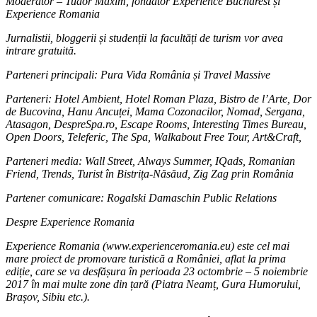
Moderator – Tudor Maxim, fondator Experience Bucharest și
Experience Romania
Jurnalistii, bloggerii și studenții la facultăți de turism vor avea
intrare gratuită.
Parteneri principali: Pura Vida România și Travel Massive
Parteneri: Hotel Ambient, Hotel Roman Plaza, Bistro de l’Arte, Dor
de Bucovina, Hanu Ancuței, Mama Cozonacilor, Nomad, Sergana,
Atasagon, DespreSpa.ro, Escape Rooms, Interesting Times Bureau,
Open Doors, Teleferic, The Spa, Walkabout Free Tour, Art&Craft,
Parteneri media: Wall Street, Always Summer, IQads, Romanian
Friend, Trends, Turist în Bistrița-Năsăud, Zig Zag prin România
Partener comunicare: Rogalski Damaschin Public Relations
Despre Experience Romania
Experience Romania (www.experienceromania.eu) este cel mai
mare proiect de promovare turistică a României, aflat la prima
ediție, care se va desfășura în perioada 23 octombrie – 5 noiembrie
2017 în mai multe zone din țară (Piatra Neamț, Gura Humorului,
Brașov, Sibiu etc.).