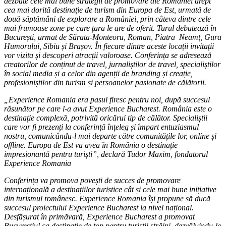
dezbate cele mai bune strategii de promovare ale României drept
cea mai dorită destinație de turism din Europa de Est, urmată de
două săptămâni de explorare a României, prin câteva dintre cele
mai frumoase zone pe care țara le are de oferit. Turul debutează în
București, urmat de Sărata-Monteoru, Roman, Piatra Neamț, Gura
Humorului, Sibiu și Brașov. În fiecare dintre aceste locații invitații
vor vizita și descoperi atracții valoroase. Conferința se adresează
creatorilor de conținut de travel, jurnaliștilor de travel, specialiștilor
în social media și a celor din agenții de branding și creație,
profesioniștilor din turism și persoanelor pasionate de călătorii.
„Experience Romania era pasul firesc pentru noi, după succesul
răsunător pe care l-a avut Experience Bucharest. România este o
destinație complexă, potrivită oricărui tip de călător. Specialiștii
care vor fi prezenți la conferință înțeleg și împart entuziasmul
nostru, comunicându-l mai departe către comunitățile lor, online și
offline. Europa de Est va avea în România o destinație
impresionantă pentru turiști”, declară Tudor Maxim, fondatorul
Experience Romania
Conferința va promova povești de succes de promovare
internațională a destinațiilor turistice cât și cele mai bune inițiative
din turismul românesc. Experience Romania își propune să ducă
succesul proiectului Experience Bucharest la nivel național.
Desfășurat în primăvară, Experience Bucharest a promovat
Bucureștiul ca destinație de top pentru turiștii străini, dezvăluindu-le