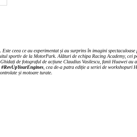
ă. Este ceea ce au experimentat și au surprins în imagini spectaculoase p
cuitul sportiv de la MotorPark. Alături de echipa Racing Academy, cei 
 Ghidați de fotograful de acțiune Claudius Vasilescu, fanii Huawei au a
.
#RevUpYourEngines
, cea de-a patra ediție a seriei de workshopuri H
ontrolate și motoare turate.